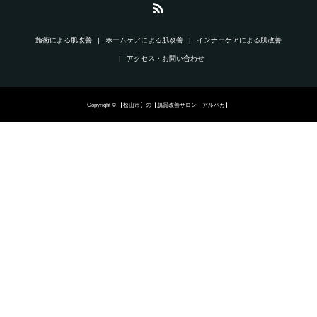
施術による肌改善
ホームケアによる肌改善
インナーケアによる肌改善
アクセス・お問い合わせ
Copyright © 【松山市】の【肌質改善サロン アルパカ】
電話
LINE
シェア